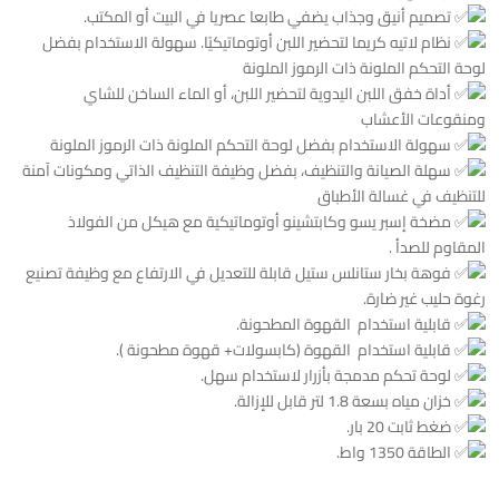
تصميم أنيق وجذاب يضفي طابعا عصريا في البيت أو المكتب.
نظام لاتيه كريما لتحضير اللبن أوتوماتيكيًا. سهولة الاستخدام بفضل
لوحة التحكم الملونة ذات الرموز الملونة
أداة خفق اللبن اليدوية لتحضير اللبن، أو الماء الساخن للشاي
ومنقوعات الأعشاب
سهولة الاستخدام بفضل لوحة التحكم الملونة ذات الرموز الملونة
سهلة الصيانة والتنظيف، بفضل وظيفة التنظيف الذاتي ومكونات آمنة
للتنظيف في غسالة الأطباق
مضخة إسبر يسو وكابتشينو أوتوماتيكية مع هيكل من الفولاذ
المقاوم للصدأ .
فوهة بخار ستانلس ستيل قابلة للتعديل في الارتفاع مع وظيفة تصنيع
رغوة حليب غير ضارة.
قابلية استخدام القهوة المطحونة.
قابلية استخدام القهوة (كابسولات+ قهوة مطحونة ).
لوحة تحكم مدمجة بأزرار لاستخدام سهل.
خزان مياه بسعة 1.8 لتر قابل للإزالة.
ضغط ثابت 20 بار.
الطاقة 1350 واط.