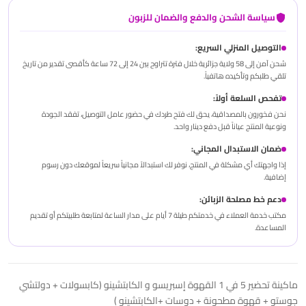
سياسة الشحن والدفع والضمان للزبون
التوصيل المنزلي السريع:
شحن آمن إلى 58 ولاية جزائرية خلال فترة تتراوح بين 24 إلى 72 ساعة كأقصى تقدير من تاريخ
تلقي طلبكم وتأكيده هاتفياً.
تفحص السلعة أولاً:
نحن فخورون بالمصداقية، يحق لك فتح طردك في حضور عامل التوصيل، تفقد الجودة
ونوعية المنتج عياناً قبل دفع دينار واحد.
ضمان الاستبدال المجاني:
إذا واجهتك أي مشكلة في المنتج، نوفر لك استبدالاً مجانياً سريعاً لموقعك دون رسوم
إضافية.
دعم خط مصلحة الزبائن:
مكتب خدمة العملاء في خدمتكم طيلة 7 أيام على مدار الساعة لمتابعة طلبيتكم أو تقديم
المساعدة.
ماكينة تحضير 5 في 1 القهوة إسبريسو و الكابتشينو (كابسولات + دولتشي
جوستو + قهوة مطحونة + دوسات +الكابتشينو )